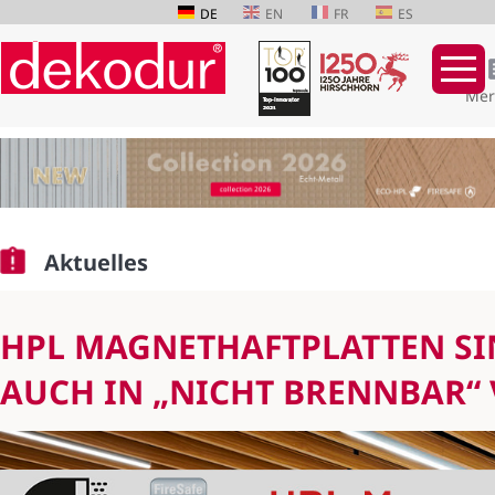
DE
EN
FR
ES
Mer
Navigation
überspringen
Aktuelles
HPL MAGNETHAFTPLATTEN SI
AUCH IN „NICHT BRENNBAR“