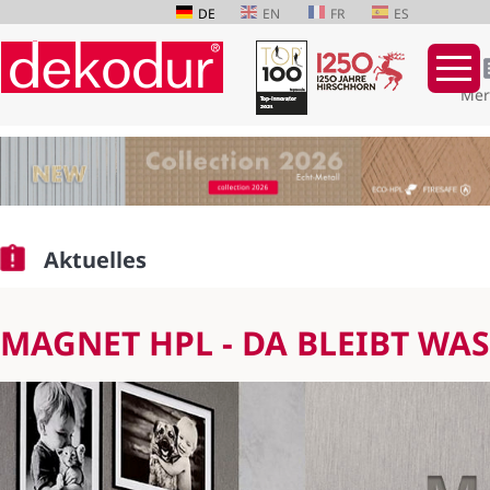
DE
EN
FR
ES
Mer
Navigation
überspringen
Aktuelles
MAGNET HPL - DA BLEIBT WA