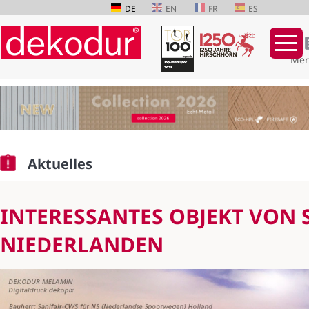
DE
EN
FR
ES
Mer
Navigation
überspringen
Aktuelles
INTERESSANTES OBJEKT VON 
NIEDERLANDEN