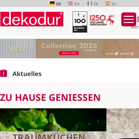
DE
EN
FR
ES
Mer
Navigation
überspringen
Aktuelles
ZU HAUSE GENIESSEN