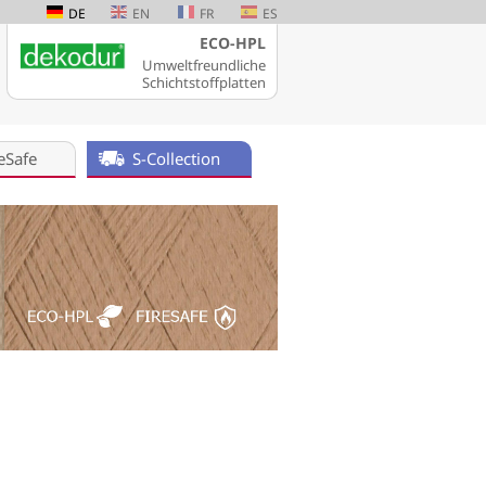
DE
EN
FR
ES
ECO-HPL
Umweltfreundliche
Schichtstoffplatten
eSafe
S-Collection