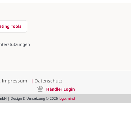
ting Tools
nterstützungen
& Impressum
Datenschutz
|
Händler Login
l GmbH | Design & Umsetzung © 2026
logo.mind