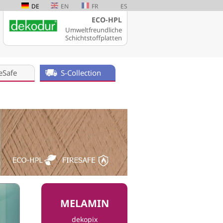
DE
EN
FR
ES
ECO-HPL
Umweltfreundliche
Schichtstoffplatten
eSafe
S-Collection
MELAMIN
dekopix