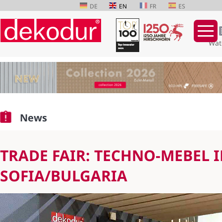
DE
EN
FR
ES
Wat
Skip
navigation
News
TRADE FAIR: TECHNO-MEBEL 
SOFIA/BULGARIA