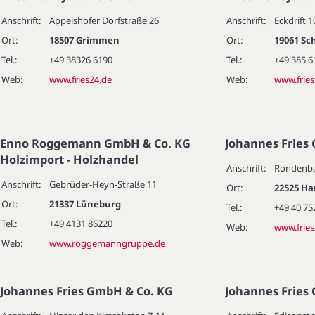
Anschrift:
Appelshofer Dorfstraße 26
Anschrift:
Eckdrift 1
Ort:
18507 Grimmen
Ort:
19061 Sc
Tel.:
+49 38326 6190
Tel.:
+49 385 
Web:
www.fries24.de
Web:
www.fries
Enno Roggemann GmbH & Co. KG
Johannes Fries
Holzimport - Holzhandel
Anschrift:
Rondenba
Anschrift:
Gebrüder-Heyn-Straße 11
Ort:
22525 H
Ort:
21337 Lüneburg
Tel.:
+49 40 75
Tel.:
+49 4131 86220
Web:
www.fries
Web:
www.roggemanngruppe.de
Johannes Fries GmbH & Co. KG
Johannes Fries