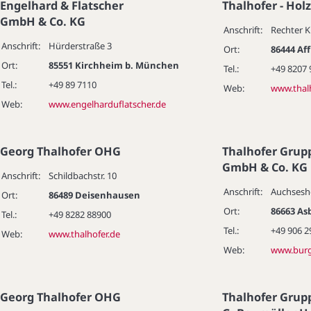
Engelhard & Flatscher
Thalhofer - Ho
GmbH & Co. KG
Anschrift:
Rechter 
Anschrift:
Hürderstraße 3
Ort:
86444 Af
Ort:
85551 Kirchheim b. München
Tel.:
+49 8207 
Tel.:
+49 89 7110
Web:
www.thalh
Web:
www.engelharduflatscher.de
Georg Thalhofer OHG
Thalhofer Grup
GmbH & Co. KG
Anschrift:
Schildbachstr. 10
Anschrift:
Auchseshe
Ort:
86489 Deisenhausen
Ort:
86663 A
Tel.:
+49 8282 88900
Tel.:
+49 906 2
Web:
www.thalhofer.de
Web:
www.burg
Georg Thalhofer OHG
Thalhofer Grup