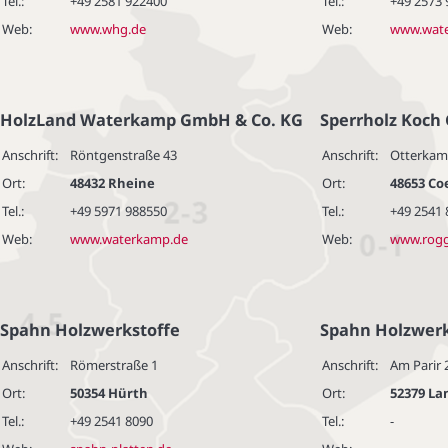
Tel.:
+49 2581 922400
Tel.:
+49 2573
Web:
www.whg.de
Web:
www.wat
HolzLand Waterkamp GmbH & Co. KG
Sperrholz Koch
Anschrift:
Röntgenstraße 43
Anschrift:
Otterkam
Ort:
48432 Rheine
Ort:
48653 Co
Tel.:
+49 5971 988550
Tel.:
+49 2541 
Web:
www.waterkamp.de
Web:
www.rog
Spahn Holzwerkstoffe
Spahn Holzwerk
Anschrift:
Römerstraße 1
Anschrift:
Am Parir 
Ort:
50354 Hürth
Ort:
52379 L
Tel.:
+49 2541 8090
Tel.:
-