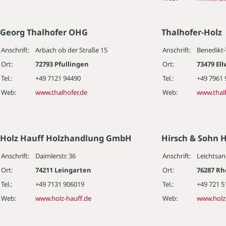
Georg Thalhofer OHG
Thalhofer-Holz
Anschrift:
Arbach ob der Straße 15
Anschrift:
Benedikt
Ort:
72793 Pfullingen
Ort:
73479 El
Tel.:
+49 7121 94490
Tel.:
+49 7961
Web:
www.thalhofer.de
Web:
www.thalh
Holz Hauff Holzhandlung GmbH
Hirsch & Sohn 
Anschrift:
Daimlerstr. 36
Anschrift:
Leichtsand
Ort:
74211 Leingarten
Ort:
76287 Rh
Tel.:
+49 7131 906019
Tel.:
+49 721 5
Web:
www.holz-hauff.de
Web:
www.holz