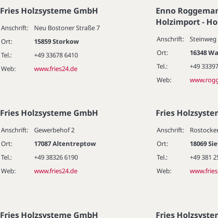
Fries Holzsysteme GmbH
Enno Roggeman
Holzimport - H
Anschrift:
Neu Bostoner Straße 7
Anschrift:
Steinweg
Ort:
15859 Storkow
Ort:
16348 Wa
Tel.:
+49 33678 6410
Tel.:
+49 33397
Web:
www.fries24.de
Web:
www.rog
Fries Holzsysteme GmbH
Fries Holzsys
Anschrift:
Gewerbehof 2
Anschrift:
Rostocker
Ort:
17087 Altentreptow
Ort:
18069 Si
Tel.:
+49 38326 6190
Tel.:
+49 381 
Web:
www.fries24.de
Web:
www.fries
Fries Holzsysteme GmbH
Fries Holzsys