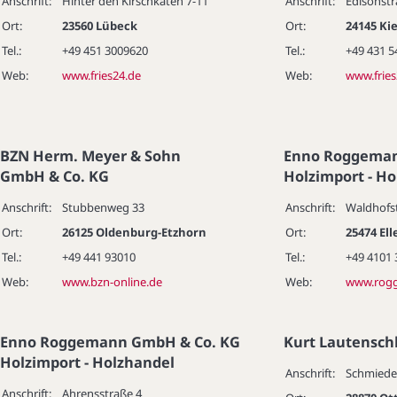
Anschrift:
Hinter den Kirschkaten 7-11
Anschrift:
Edisonstr
Ort:
23560 Lübeck
Ort:
24145 Kie
Tel.:
+49 451 3009620
Tel.:
+49 431 5
Web:
www.fries24.de
Web:
www.fries
BZN Herm. Meyer & Sohn
Enno Roggeman
GmbH & Co. KG
Holzimport - H
Anschrift:
Stubbenweg 33
Anschrift:
Waldhofs
Ort:
26125 Oldenburg-Etzhorn
Ort:
25474 El
Tel.:
+49 441 93010
Tel.:
+49 4101 
Web:
www.bzn-online.de
Web:
www.rog
Enno Roggemann GmbH & Co. KG
Kurt Lautensch
Holzimport - Holzhandel
Anschrift:
Schmiede
Anschrift:
Ahrensstraße 4