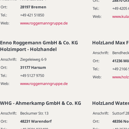
Ort:
28870 Ot
Ort:
28197 Bremen
Tel.:
+49 4205
Tel.:
+49 421 51850
Web:
www.kula
Web:
www.roggemanngruppe.de
Enno Roggemann GmbH & Co. KG
HolzLand Max F
Holzimport - Holzhandel
Anschrift:
Bendhecke
Anschrift:
Ziegeleiweg 6-9
Ort:
41236 M
Ort:
31177 Harsum
Tel.:
+49 2166
Tel.:
+49 5127 9750
Web:
www.holzl
Web:
www.roggemanngruppe.de
WHG - Ahmerkamp GmbH & Co. KG
HolzLand Wate
Anschrift:
Beckumer Str. 13
Anschrift:
Suttorf 2
Ort:
48231 Warendorf
Ort:
48356 N