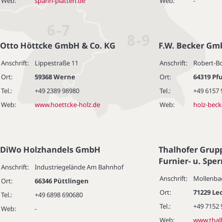
Web:
spahn-platten.de
Web:
-
Otto Höttcke GmbH & Co. KG
F.W. Becker Gm
Anschrift:
Lippestraße 11
Anschrift:
Robert-Bo
Ort:
59368 Werne
Ort:
64319 Pf
Tel.:
+49 2389 98980
Tel.:
+49 6157 
Web:
www.hoettcke-holz.de
Web:
holz-beck
DiWo Holzhandels GmbH
Thalhofer Grup
Furnier- u. Sper
Anschrift:
Industriegelände Am Bahnhof
Anschrift:
Mollenba
Ort:
66346 Püttlingen
Ort:
71229 Le
Tel.:
+49 6898 690680
Tel.:
+49 7152
Web:
-
Web:
www.thalh