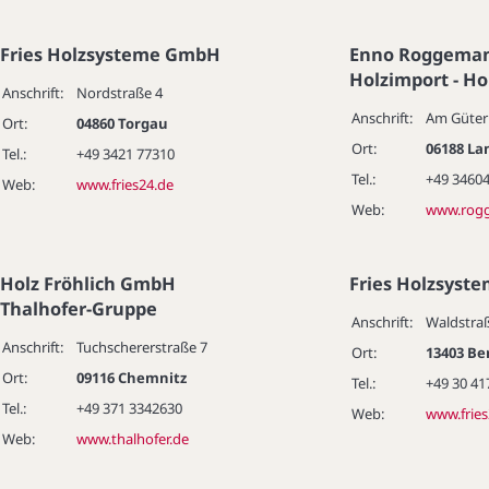
Fries Holzsysteme GmbH
Enno Roggeman
Holzimport - H
Anschrift:
Nordstraße 4
Anschrift:
Am Güter
Ort:
04860 Torgau
Ort:
06188 La
Tel.:
+49 3421 77310
Tel.:
+49 34604
Web:
www.fries24.de
Web:
www.rog
Holz Fröhlich GmbH
Fries Holzsys
Thalhofer-Gruppe
Anschrift:
Waldstra
Anschrift:
Tuchschererstraße 7
Ort:
13403 Be
Ort:
09116 Chemnitz
Tel.:
+49 30 41
Tel.:
+49 371 3342630
Web:
www.fries
Web:
www.thalhofer.de