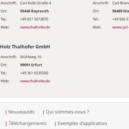
Anschrift:
Carl-Kolb-Straße 4
Anschrift:
Carl-Bran
Ort:
95448 Bayreuth
Ort:
96489 Ni
Tel.:
+49 921 5073870
Tel.:
+49 956 5
Web:
www.thalhofer.de
Web:
www.carl-
Holz Thalhofer GmbH
Anschrift:
Mühlweg 16
Ort:
99091 Erfurt
Tel.:
+49 361 6535500
Web:
www.thalhofer.de
Nouveautés
Qui sommes-nous ?
|
|
|
Téléchargements
Exemples d’application
|