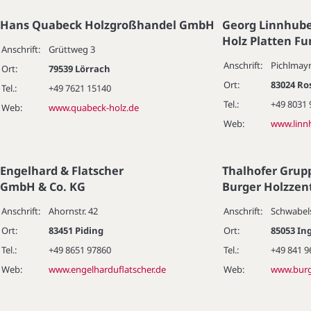
Hans Quabeck Holzgroßhandel GmbH
Georg Linnhub
Holz Platten Fu
Anschrift:
Grüttweg 3
Anschrift:
Pichlmayr
Ort:
79539 Lörrach
Ort:
83024 R
Tel.:
+49 7621 15140
Tel.:
+49 8031
Web:
www.quabeck-holz.de
Web:
www.linn
Engelhard & Flatscher
Thalhofer Grup
GmbH & Co. KG
Burger Holzzen
Anschrift:
Ahornstr. 42
Anschrift:
Schwabels
Ort:
83451 Piding
Ort:
85053 In
Tel.:
+49 8651 97860
Tel.:
+49 841 
Web:
www.engelharduflatscher.de
Web:
www.burg