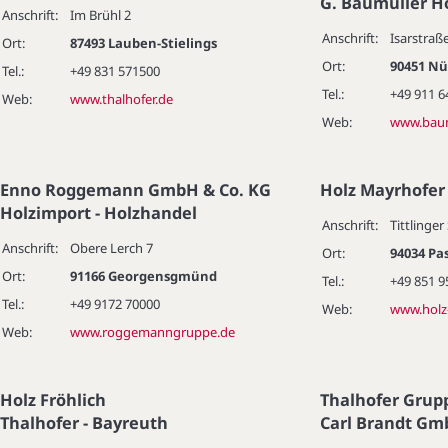
G. Baumüller 
Anschrift:
Im Brühl 2
Anschrift:
Isarstraß
Ort:
87493 Lauben-Stielings
Ort:
90451 N
Tel.:
+49 831 571500
Tel.:
+49 911 6
Web:
www.thalhofer.de
Web:
www.baum
Enno Roggemann GmbH & Co. KG
Holz Mayrhofe
Holzimport - Holzhandel
Anschrift:
Tittlinger 
Anschrift:
Obere Lerch 7
Ort:
94034 Pa
Ort:
91166 Georgensgmünd
Tel.:
+49 851 9
Tel.:
+49 9172 70000
Web:
www.holz
Web:
www.roggemanngruppe.de
Holz Fröhlich
Thalhofer Grup
Thalhofer - Bayreuth
Carl Brandt Gm