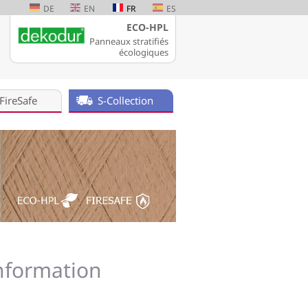
DE
EN
FR
ES
ECO-HPL
Panneaux stratifiés
écologiques
FireSafe
S-Collection
information