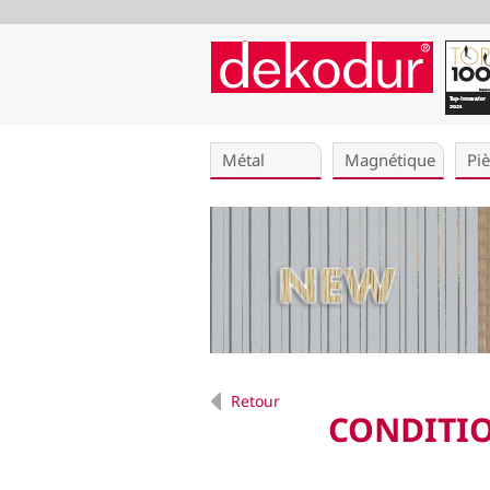
Aller
au
Métal
Magnétique
Pi
contenu
Retour
CONDITI