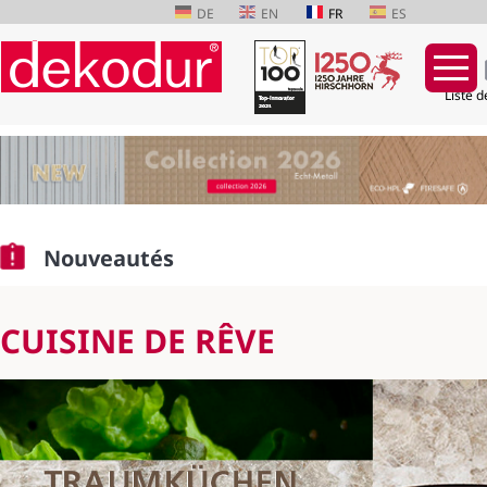
DE
EN
FR
ES
Liste d
Aller
au
contenu
Nouveautés
CUISINE DE RÊVE