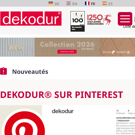
DE
EN
FR
ES
Liste d
Aller
au
contenu
Nouveautés
DEKODUR® SUR PINTEREST