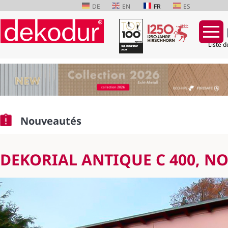
DE
EN
FR
ES
Liste d
Aller
au
contenu
Nouveautés
DEKORIAL ANTIQUE C 400, N