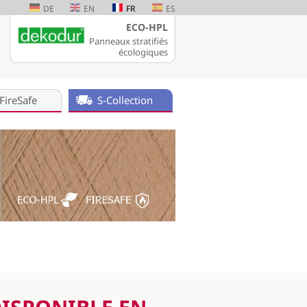
DE
EN
FR
ES
ECO-HPL
Panneaux stratifiés
écologiques
FireSafe
S-Collection