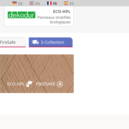
DE
EN
FR
ES
ECO-HPL
Panneaux stratifiés
écologiques
FireSafe
S-Collection