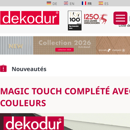
DE
EN
FR
ES
Liste d
Aller
au
contenu
Nouveautés
MAGIC TOUCH COMPLÉTÉ AVE
COULEURS