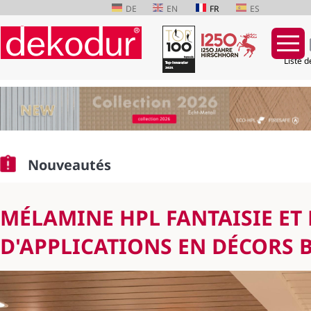
DE
EN
FR
ES
Liste d
Aller
au
contenu
Nouveautés
MÉLAMINE HPL FANTAISIE ET
D'APPLICATIONS EN DÉCORS 