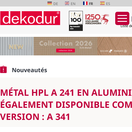
DE
EN
FR
ES
Liste d
Aller
au
contenu
Nouveautés
MÉTAL HPL A 241 EN ALUMIN
ÉGALEMENT DISPONIBLE COM
VERSION : A 341