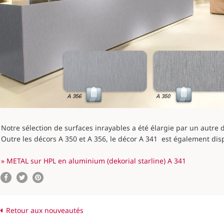
Notre sélection de surfaces inrayables a été élargie par un autre d
Outre les décors A 350 et A 356, le décor A 341 est également dis
» METAL sur HPL en aluminium (dekorial starline) A 341
Retour aux nouveautés