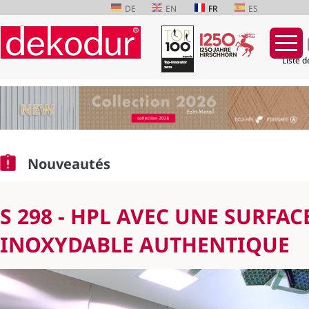
DE
EN
FR
ES
Liste d
Aller
au
contenu
Nouveautés
S 298 - HPL AVEC UNE SURFAC
INOXYDABLE AUTHENTIQUE