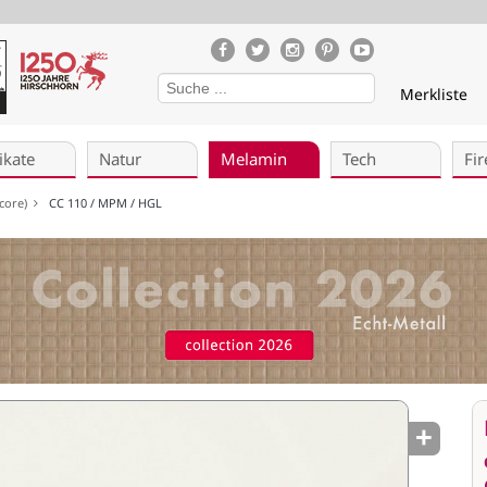
Merkliste
ikate
Natur
Melamin
Tech
Fir
ocore)
CC 110 / MPM / HGL