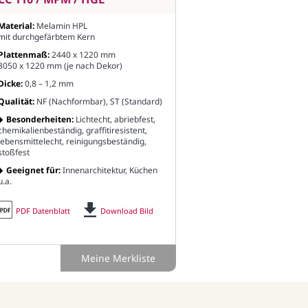
Material:
Melamin HPL
mit durchgefärbtem Kern
Plattenmaß:
2440 x 1220 mm
3050 x 1220 mm (je nach Dekor)
Dicke:
0,8 – 1,2 mm
Qualität:
NF (Nachformbar), ST (Standard)
Besonderheiten:
Lichtecht, abriebfest,
chemikalienbeständig, graffitiresistent,
lebensmittelecht, reinigungsbeständig,
stoßfest
Geeignet für:
Innenarchitektur, Küchen
u.a.
PDF Datenblatt
Download Bild
Meine Merkliste