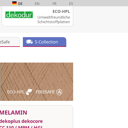
DE
EN
FR
ES
ECO-HPL
Umweltfreundliche
Schichtstoffplatten
eSafe
S-Collection
MELAMIN
dekoplus dekocore
CC 110 / MPM / HGL