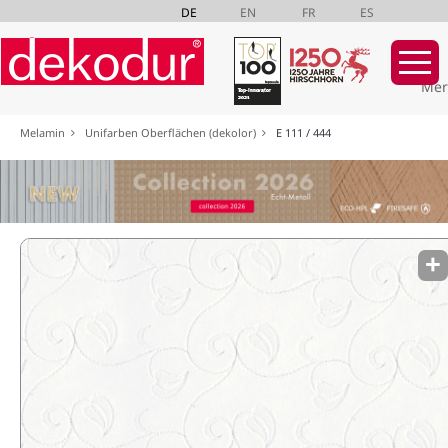
DE
EN
FR
ES
Mer
Navigation
Melamin
Unifarben Oberflächen (dekolor)
E 111 / 444
überspringen