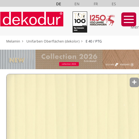
DE
EN
FR
ES
Mer
Navigation
Melamin
Unifarben Oberflächen (dekolor)
E 40 / PTG
überspringen