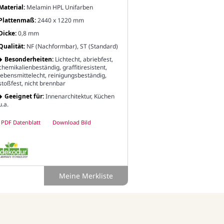
Material:
Melamin HPL Unifarben
Plattenmaß:
2440 x 1220 mm
Dicke:
0,8 mm
Qualität:
NF (Nachformbar), ST (Standard)
Besonderheiten:
Lichtecht, abriebfest,
chemikalienbeständig, graffitiresistent,
lebensmittelecht, reinigungsbeständig,
stoßfest, nicht brennbar
Geeignet für:
Innenarchitektur, Küchen
u.a.
PDF Datenblatt
Download Bild
Meine Merkliste