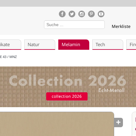
Merkliste
ikate
Natur
Melamin
Tech
Fir
E 43 / MNZ