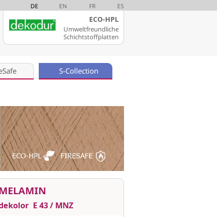
DE
EN
FR
ES
ECO-HPL
Umweltfreundliche
Schichtstoffplatten
eSafe
S-Collection
MELAMIN
dekolor
E 43 / MNZ