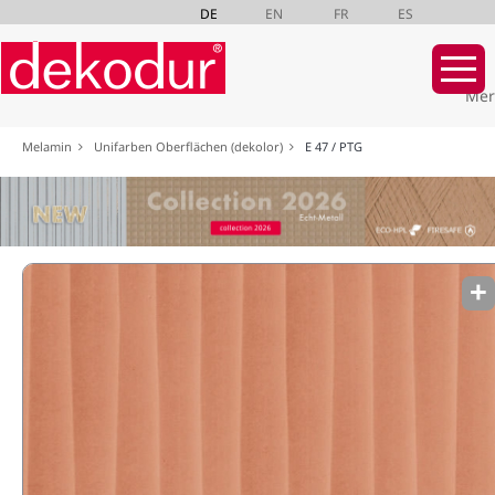
DE
EN
FR
ES
Mer
Navigation
Melamin
Unifarben Oberflächen (dekolor)
E 47 / PTG
überspringen