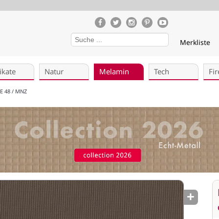
Merkliste
ikate
Natur
Melamin
Tech
Fir
E 48 / MNZ