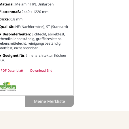
Material:
Melamin HPL Unifarben
Plattenmaß:
2440 x 1220 mm
Dicke:
0,8 mm
Qualität:
NF (Nachformbar), ST (Standard)
Besonderheiten:
Lichtecht, abriebfest,
chemikalienbeständig, graffitiresistent,
lebensmittelecht, reinigungsbeständig,
stoßfest, nicht brennbar
Geeignet für:
Innenarchitektur, Küchen
u.a.
PDF Datenblatt
Download Bild
Meine Merkliste