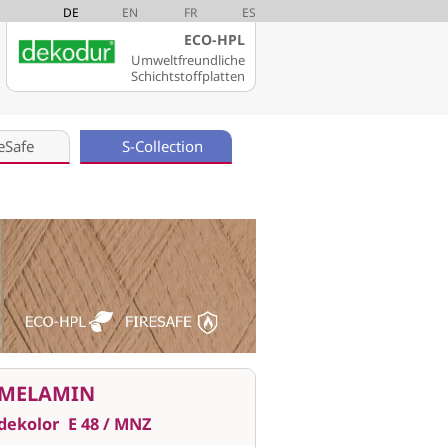
DE
EN
FR
ES
ECO-HPL
Umweltfreundliche
Schichtstoffplatten
eSafe
S-Collection
MELAMIN
dekolor
E 48 / MNZ