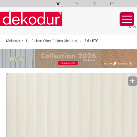
DE
EN
FR
ES
Mer
Navigation
Melamin
Unifarben Oberflächen (dekolor)
E 6 / PTG
überspringen