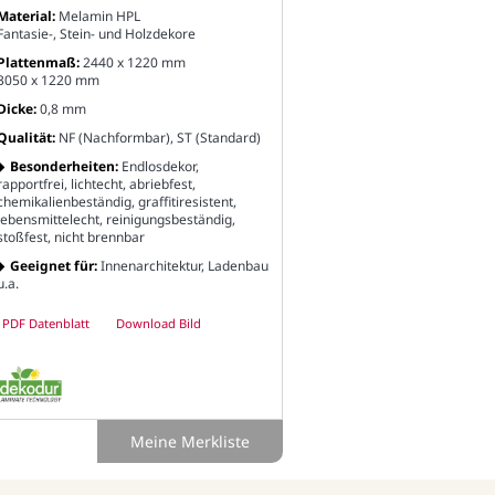
Material:
Melamin HPL
Fantasie-, Stein- und Holzdekore
Plattenmaß:
2440 x 1220 mm
3050 x 1220 mm
Dicke:
0,8 mm
Qualität:
NF (Nachformbar), ST (Standard)
Besonderheiten:
Endlosdekor,
rapportfrei, lichtecht, abriebfest,
chemikalienbeständig, graffitiresistent,
lebensmittelecht, reinigungsbeständig,
stoßfest, nicht brennbar
Geeignet für:
Innenarchitektur, Ladenbau
u.a.
PDF Datenblatt
Download Bild
Meine Merkliste