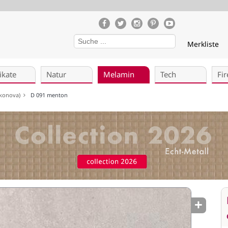
Merkliste
ikate
Natur
Melamin
Tech
Fir
dekonova)
D 091 menton