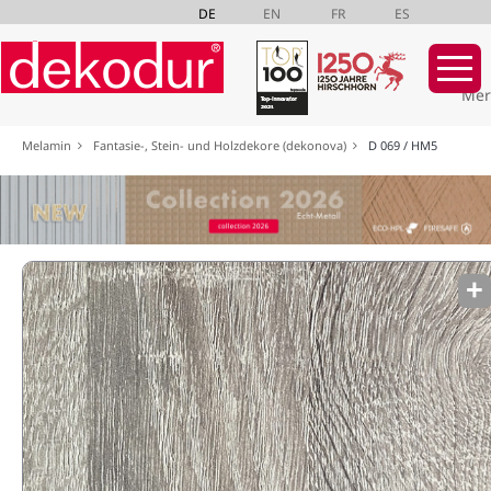
DE
EN
FR
ES
Mer
Navigation
Melamin
Fantasie-, Stein- und Holzdekore (dekonova)
D 069 / HM5
überspringen