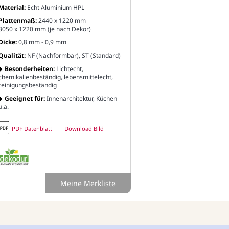
Material:
Echt Aluminium HPL
Plattenmaß:
2440 x 1220 mm
3050 x 1220 mm (je nach Dekor)
Dicke:
0,8 mm - 0,9 mm
Qualität:
NF (Nachformbar), ST (Standard)
Besonderheiten:
Lichtecht,
chemikalienbeständig, lebensmittelecht,
reinigungsbeständig
Geeignet für:
Innenarchitektur, Küchen
u.a.
PDF Datenblatt
Download Bild
Meine Merkliste