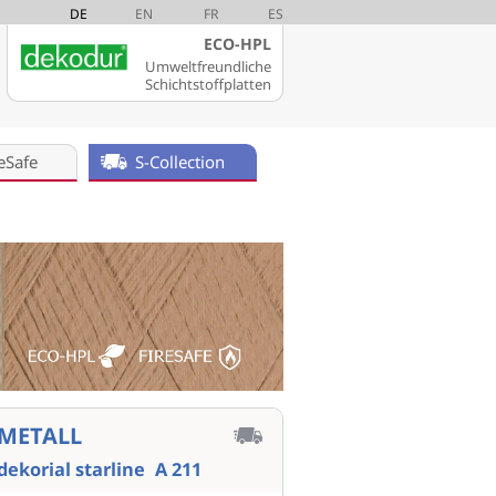
DE
EN
FR
ES
ECO-HPL
Umweltfreundliche
Schichtstoffplatten
eSafe
S-Collection
METALL
dekorial starline
A 211