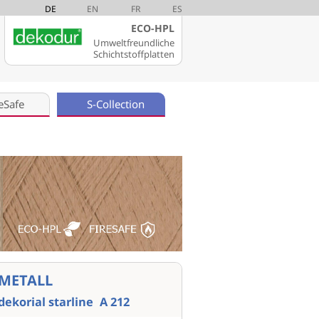
DE
EN
FR
ES
ECO-HPL
Umweltfreundliche
Schichtstoffplatten
eSafe
S-Collection
METALL
dekorial starline
A 212