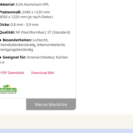
Material:
Echt Aluminium HPL
Plattenmaß:
2440 x 1220 mm
3050 x 1220 mm (je nach Dekor)
Dicke:
0,8 mm - 0,9 mm
Qualität:
NF (Nachformbar), ST (Standard)
Besonderheiten:
Lichtecht,
chemikalienbeständig, lebensmittelecht,
reinigungsbeständig
Geeignet für:
Innenarchitektur, Küchen
u.a.
PDF Datenblatt
Download Bild
Meine Merkliste