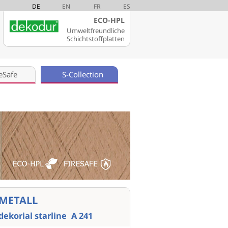
DE
EN
FR
ES
ECO-HPL
Umweltfreundliche
Schichtstoffplatten
eSafe
S-Collection
METALL
dekorial starline
A 241