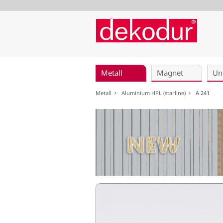
Navigation
überspringen
Metall
Magnet
Un
Metall
Aluminium HPL (starline)
A 241