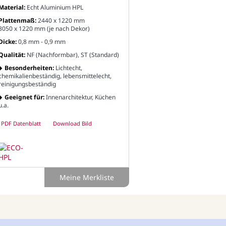
Material:
Echt Aluminium HPL
Plattenmaß:
2440 x 1220 mm
3050 x 1220 mm (je nach Dekor)
Dicke:
0,8 mm - 0,9 mm
Qualität:
NF (Nachformbar), ST (Standard)
Besonderheiten:
Lichtecht,
chemikalienbeständig, lebensmittelecht,
reinigungsbeständig
Geeignet für:
Innenarchitektur, Küchen
u.a.
PDF Datenblatt
Download Bild
Meine Merkliste