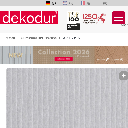
DE
EN
FR
ES
Mer
Navigation
Metall
Aluminium HPL (starline)
A 250 / PTG
überspringen