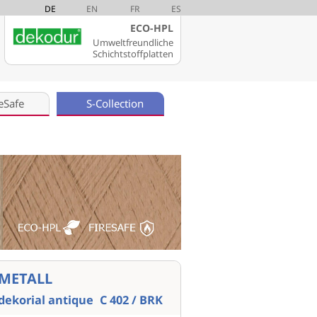
DE
EN
FR
ES
ECO-HPL
Umweltfreundliche
Schichtstoffplatten
eSafe
S-Collection
METALL
dekorial antique
C 402 / BRK