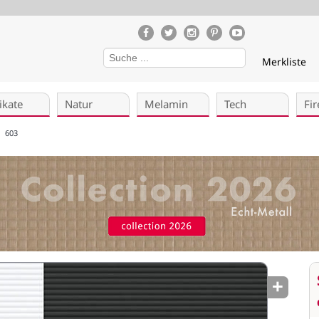
Merkliste
ikate
Natur
Melamin
Tech
Fir
603