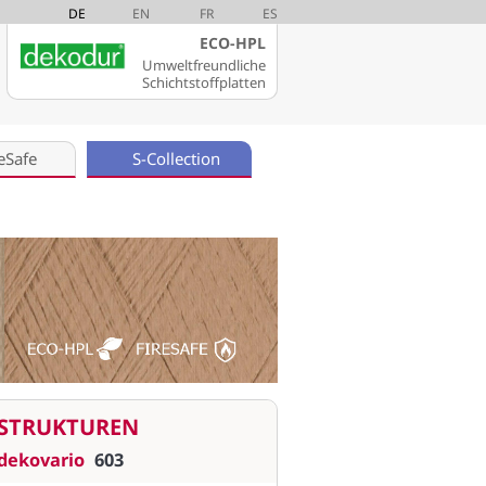
DE
EN
FR
ES
ECO-HPL
Umweltfreundliche
Schichtstoffplatten
eSafe
S-Collection
STRUKTUREN
dekovario
603