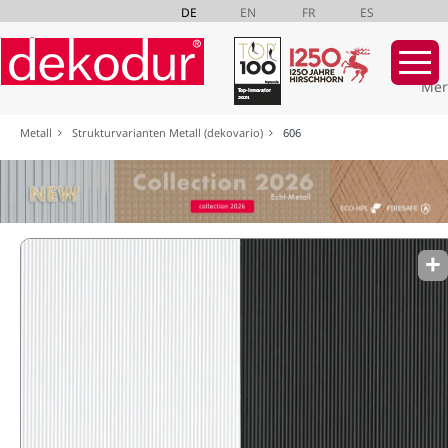
DE
EN
FR
ES
Mer
Navigation
Metall
Strukturvarianten Metall (dekovario)
606
überspringen