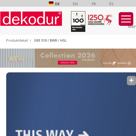
DE
EN
FR
ES
Mer
Navigation
Produktdetail
GRE 018 / BWB / HGL
überspringen