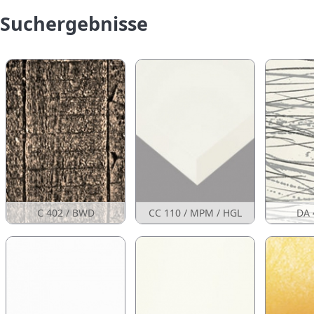
Suchergebnisse
C 402 / BWD
CC 110 / MPM / HGL
DA 