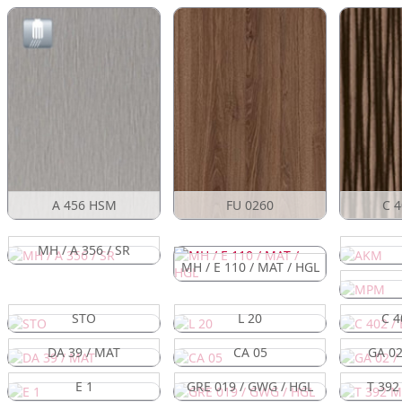
A 456 HSM
FU 0260
C 4
MH / A 356 / SR
MH / E 110 / MAT / HGL
STO
L 20
C 4
DA 39 / MAT
CA 05
GA 02
E 1
GRE 019 / GWG / HGL
T 392