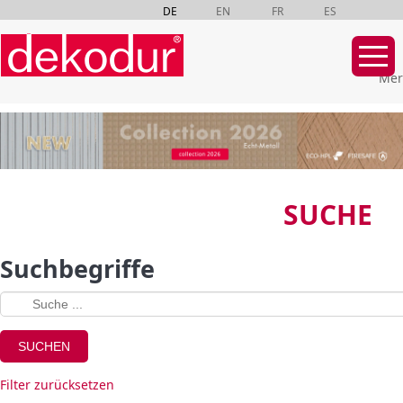
DE
EN
FR
ES
Mer
Navigation
überspringen
SUCHE
Suchbegriffe
Filter zurücksetzen