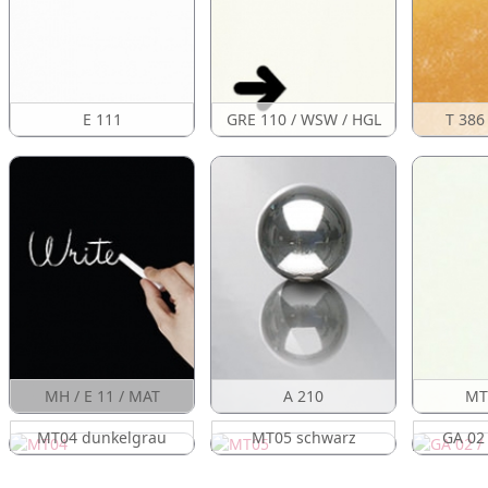
E 111
GRE 110 / WSW / HGL
T 386
MH / E 11 / MAT
A 210
MT
MT04 dunkelgrau
MT05 schwarz
GA 02 