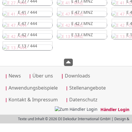
E 27 / 444
E 41 / MNZ
E 
E 41 / 444
E 47 / MNZ
E 
E 47 / 444
E 42 / MNZ
E 
E 42 / 444
E 13 / MNZ
E 
E 13 / 444
News
Über uns
|
Downloads
|
|
Anwendungsbeispiele
Stellenangebote
|
|
Kontakt & Impressum
Datenschutz
|
|
Händler Login
Texte und Inhalt © 2026 DI Dekodur International GmbH | Design &
Umsetzung © 2026
logo.mind