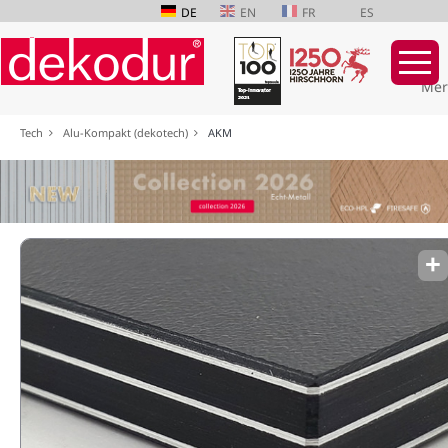
DE
EN
FR
ES
Mer
Navigation
Tech
Alu-Kompakt (dekotech)
AKM
überspringen