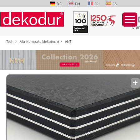
DE
EN
FR
ES
Mer
Navigation
Tech
Alu-Kompakt (dekotech)
AKT
überspringen