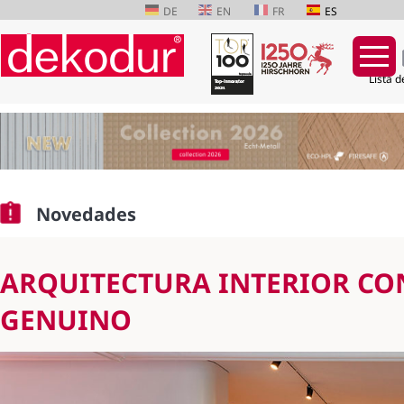
DE
EN
FR
ES
Lista d
Saltar
navegación
Novedades
ARQUITECTURA INTERIOR CO
GENUINO