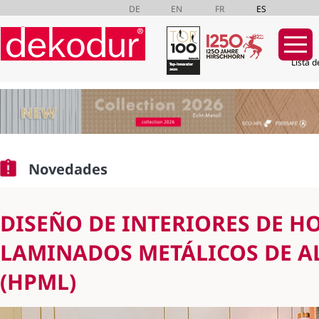
DE
EN
FR
ES
Lista d
Saltar
navegación
Novedades
DISEÑO DE INTERIORES DE H
LAMINADOS METÁLICOS DE A
(HPML)