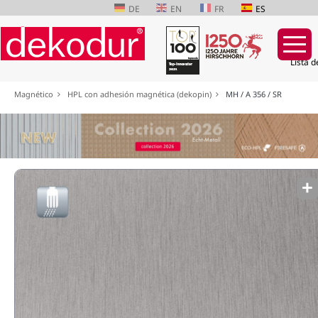
DE
EN
FR
ES
Lista d
Saltar
Magnético
HPL con adhesión magnética (dekopin)
MH / A 356 / SR
navegación