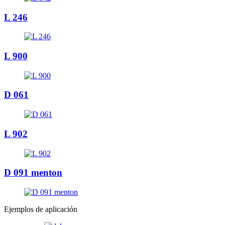
L 246
L 900
D 061
L 902
D 091 menton
Ejemplos de aplicación