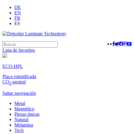
DE
EN
FR
ES
Lista de favoritos
ECO-HPL
Placa estratificada
CO
-neutral
2
Saltar navegación
Metal
Magnético
Piezas únicas
Natural
Melamina
Tech