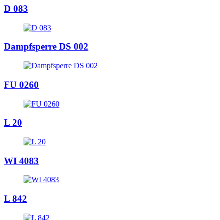
D 083
Dampfsperre DS 002
FU 0260
L 20
WI 4083
L 842