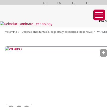
DE
EN
FR
ES
Lista d
Saltar
Melamina
Decoraciones fantasía, de pietra y de madera (dekonova)
WI 4083
navegación