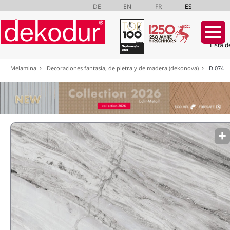
DE
EN
FR
ES
Lista d
Saltar
Melamina
Decoraciones fantasía, de pietra y de madera (dekonova)
D 074
navegación