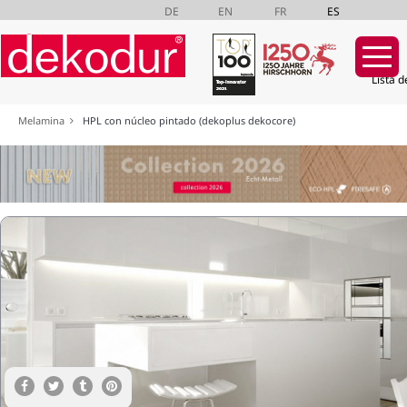
DE
EN
FR
ES
Lista d
Saltar
Melamina
HPL con núcleo pintado (dekoplus dekocore)
navegación