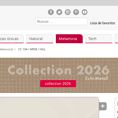
Lista de favoritos
zas únicas
Natural
Melamina
Tech
 dekocore)
CC 104 / MPM / HGL