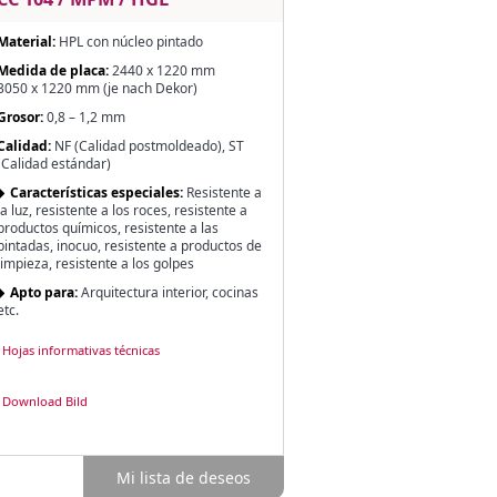
Material:
HPL con núcleo pintado
Medida de placa:
2440 x 1220 mm
3050 x 1220 mm (je nach Dekor)
Grosor:
0,8 – 1,2 mm
Calidad:
NF (Calidad postmoldeado), ST
(Calidad estándar)
Características especiales:
Resistente a
la luz, resistente a los roces, resistente a
productos químicos, resistente a las
pintadas, inocuo, resistente a productos de
limpieza, resistente a los golpes
Apto para:
Arquitectura interior, cocinas
etc.
Hojas informativas técnicas
Download Bild
Mi lista de deseos