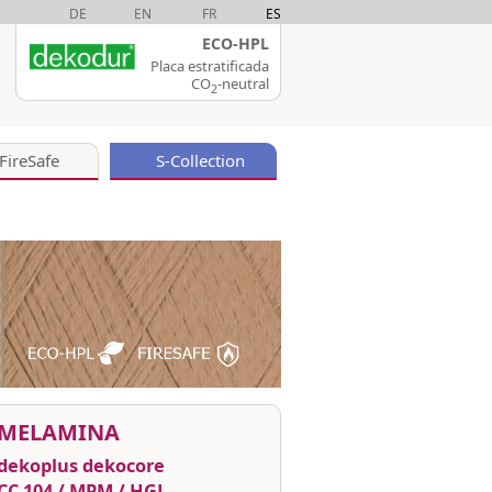
DE
EN
FR
ES
ECO-HPL
Placa estratificada
CO
-neutral
2
FireSafe
S-Collection
MELAMINA
dekoplus dekocore
CC 104 / MPM / HGL