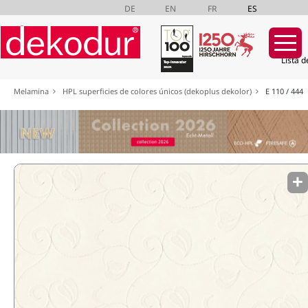
DE
EN
FR
ES
Lista d
Saltar
Melamina
HPL superficies de colores únicos (dekoplus dekolor)
E 110 / 444
navegación