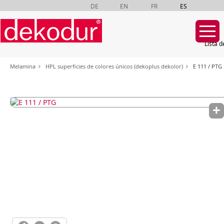
DE
EN
FR
ES
Lista d
Saltar
Melamina
HPL superficies de colores únicos (dekoplus dekolor)
E 111 / PTG
navegación