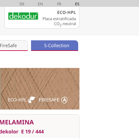
DE
EN
FR
ES
ECO-HPL
Placa estratificada
CO
-neutral
2
FireSafe
S-Collection
MELAMINA
dekolor
E 19 / 444