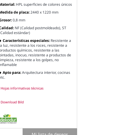
Material:
HPL superficies de colores únicos
Medida de placa:
2440 x 1220 mm
Grosor:
0,8 mm
Calidad:
NF (Calidad postmoldeado), ST
(Calidad estándar)
Características especiales:
Resistente a
la luz, resistente a los roces, resistente a
productos químicos, resistente a las
pintadas, inocuo, resistente a productos de
limpieza, resistente a los golpes, no
inflamable
Apto para:
Arquitectura interior, cocinas
etc.
Hojas informativas técnicas
Download Bild
Mi lista de deseos