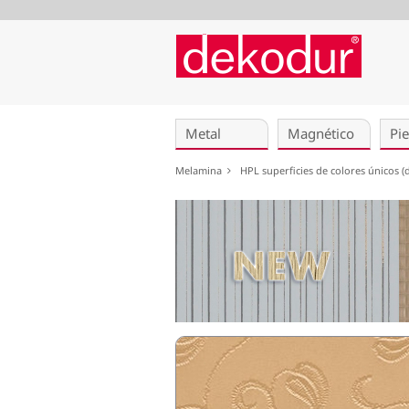
Saltar
navegación
Metal
Magnético
Pie
Melamina
HPL superficies de colores únicos 