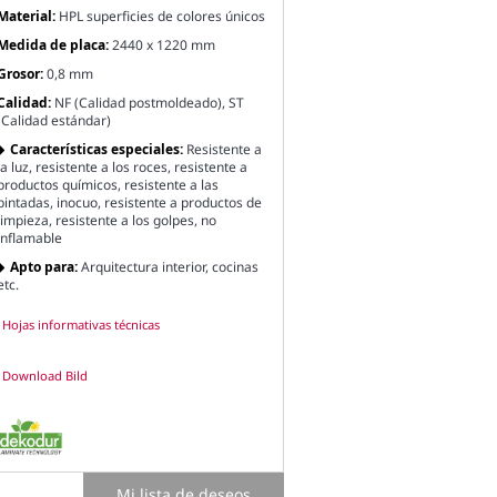
Material:
HPL superficies de colores únicos
Medida de placa:
2440 x 1220 mm
Grosor:
0,8 mm
Calidad:
NF (Calidad postmoldeado), ST
(Calidad estándar)
Características especiales:
Resistente a
la luz, resistente a los roces, resistente a
productos químicos, resistente a las
pintadas, inocuo, resistente a productos de
limpieza, resistente a los golpes, no
inflamable
Apto para:
Arquitectura interior, cocinas
etc.
Hojas informativas técnicas
Download Bild
Mi lista de deseos