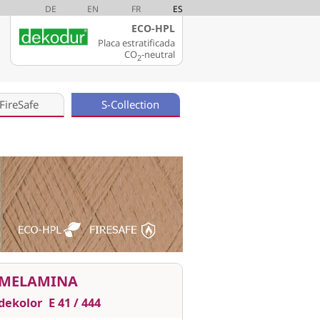
DE
EN
FR
ES
ECO-HPL
Placa estratificada
CO
-neutral
2
FireSafe
S-Collection
MELAMINA
dekolor
E 41 / 444