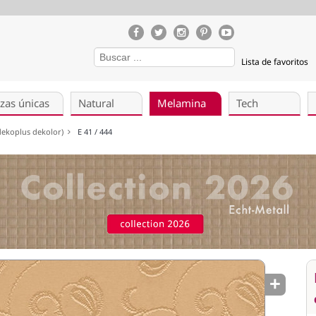
Lista de favoritos
zas únicas
Natural
Melamina
Tech
(dekoplus dekolor)
E 41 / 444